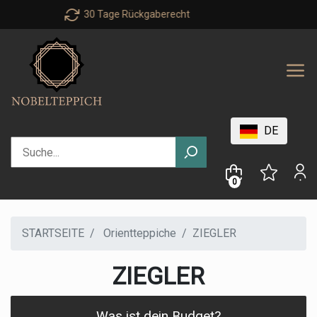
Personal advice : +49 40 303 999 71
DE
0
STARTSEITE
Orientteppiche
ZIEGLER
ZIEGLER
Was ist dein Budget?