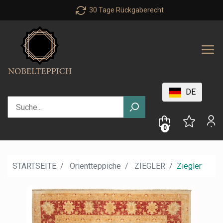
30 Tage Rückgaberecht
DE
0
STARTSEITE
Orientteppiche
ZIEGLER
Ziegler