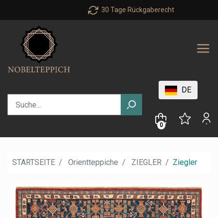
30 Tage Rückgaberecht
DE
0
STARTSEITE
Orientteppiche
ZIEGLER
Ziegler