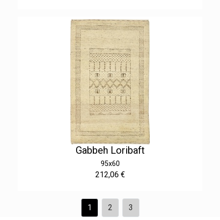
Gabbeh Loribaft
95x60
212,06 €
1
2
3