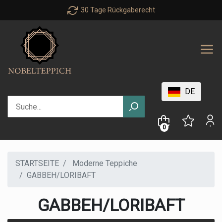
t
Personal advice : +49 40 303 99
DE
0
STARTSEITE
Moderne Teppiche
GABBEH/LORIBAFT
GABBEH/LORIBAFT