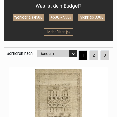
Was ist dein Budget?
Weniger als 450€
450€ ~ 990€
Mehr als 990€
Mehr Filter
Sortieren nach:
Random
1
2
3