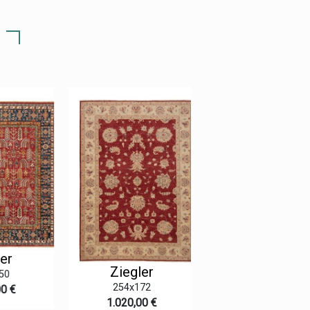
er
Ziegler
Ziegler
0
254x172
306x84
0 €
1.020,00 €
625,00 €