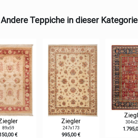
Andere Teppiche in dieser Kategorie
Ziegl
iegler
Ziegler
304x25
89x59
247x173
1.795,0
50,00 €
995,00 €