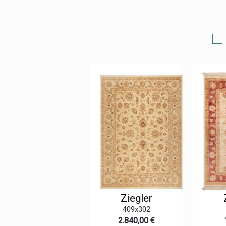
Ziegler
Ziegler
Z
218x145
409x302
785,00 €
2.840,00 €
1