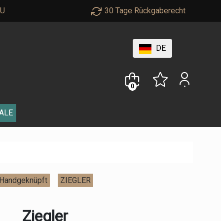
EU
30 Tage Rückgaberecht
DE
0
ALE
Handgeknüpft
ZIEGLER
Ziegler