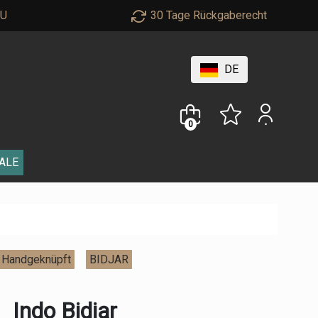
EU
30 Tage Rückgaberecht
DE
0
ALE
Handgeknüpft
BIDJAR
Indo Bidjar