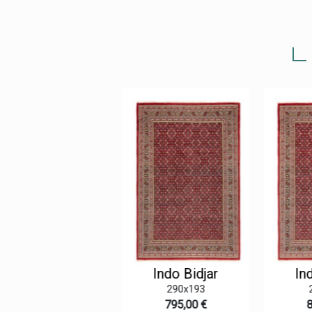
Indo Bidjar
Indo Bidjar
Ind
299x202
290x193
845,00 €
795,00 €
8