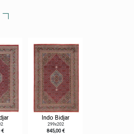
djar
Indo Bidjar
Indo Bidjar
2
299x202
290x193
 €
845,00 €
795,00 €