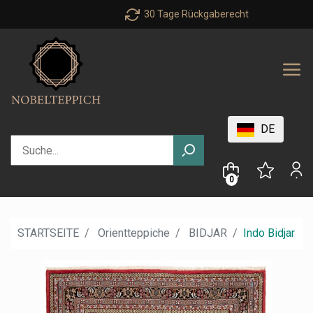
30 Tage Rückgaberecht
DE
0
STARTSEITE
Orientteppiche
BIDJAR
Indo Bidjar