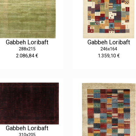
Gabbeh Loribaft
Gabbeh Loribaft
288x215
246x164
2.086,84 €
1.359,10 €
Gabbeh Loribaft
310x205