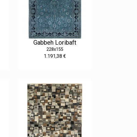
Gabbeh Loribaft
228x155
1.191,38 €