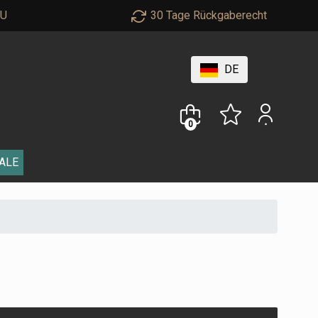
EU
30 Tage Rückgaberecht
DE
0
ALE