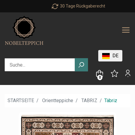
30 Tage Rückgaberecht
DE
0
STARTSEITE
Orientteppiche
TABRIZ
Täbriz