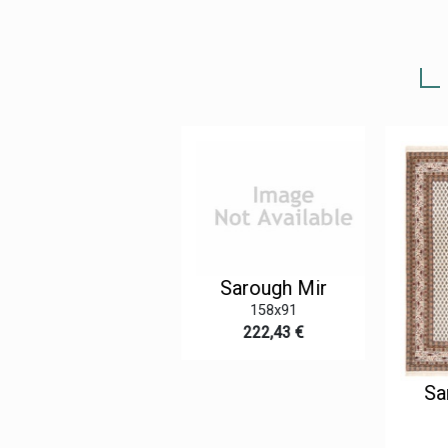
Sarough Mir
158x91
222,43 €
Sarough Mir
Sar
180x122
391,99 €
7