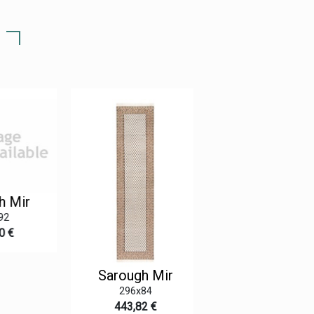
 Mir
2
 €
Sarough Mir
Sarough Mir
296x84
337x256
443,82 €
1.539,96 €