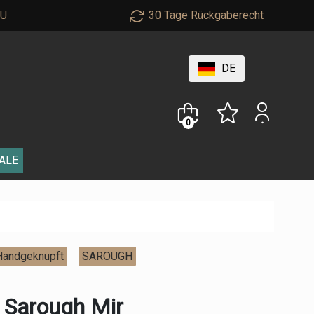
EU
30 Tage Rückgaberecht
DE
0
ALE
Handgeknüpft
SAROUGH
Sarough Mir