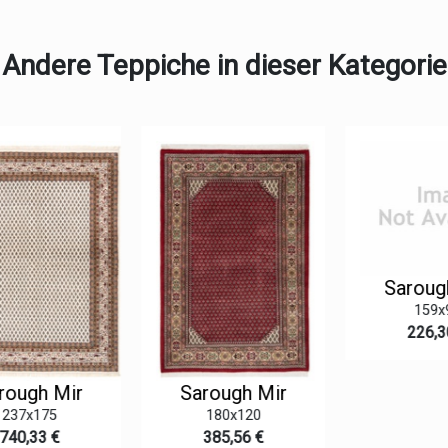
Andere Teppiche in dieser Kategorie
Sarough
159x9
226,30
ough Mir
Sarough Mir
237x175
180x120
40,33 €
385,56 €