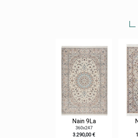
Nain 9La
Nain 9La
N
152x103
360x247
585,00 €
3.290,00 €
1.