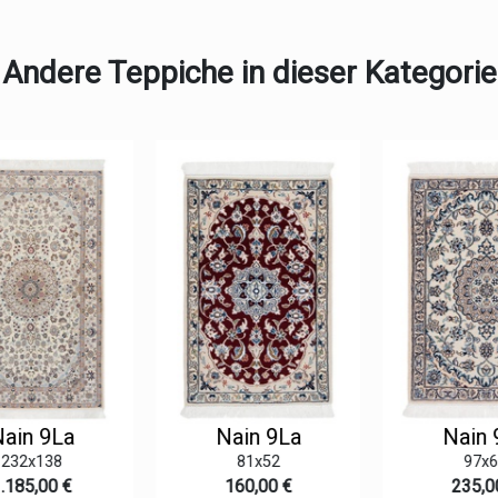
Andere Teppiche in dieser Kategorie
ain 9La
Nain 9La
Nain 9
232x138
81x52
97x65
185,00 €
160,00 €
235,00