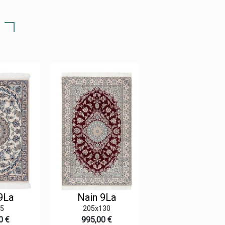
La
Nain 9La
Nain 9La
205x130
83x50
 €
995,00 €
155,00 €