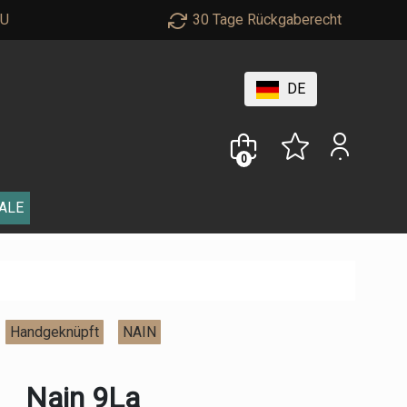
EU
30 Tage Rückgaberecht
DE
0
ALE
Handgeknüpft
NAIN
Nain 9La