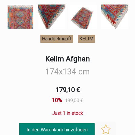
Handgeknüpft
KELIM
Kelim Afghan
174x134 cm
179,10 €
10%
199,00 €
Just 1 in stock
In den Warenkorb hinzufügen