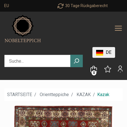
30 Tage Rückgaberecht
DE
0
STARTSEITE
Orientteppiche
KAZAK
Kazak