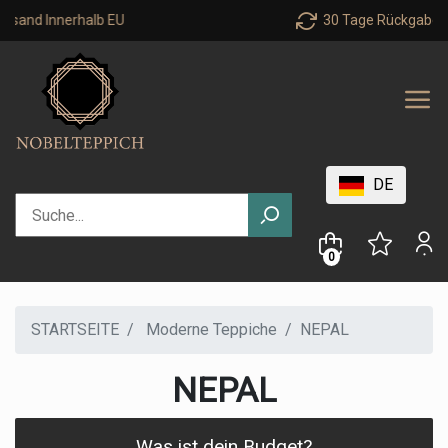
 Innerhalb EU
30 Tage Rückgaberecht
DE
0
STARTSEITE
Moderne Teppiche
NEPAL
NEPAL
Was ist dein Budget?