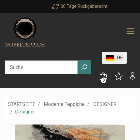
30 Tage Rückgaberecht
DE
0
STARTSEITE
Moderne Teppiche
DESIGNER
Designer