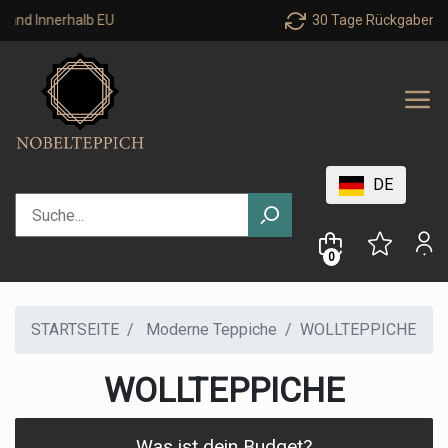
nnerhalb EU
30 Tage Rückgaberecht
DE
0
STARTSEITE
Moderne Teppiche
WOLLTEPPICHE
WOLLTEPPICHE
Was ist dein Budget?