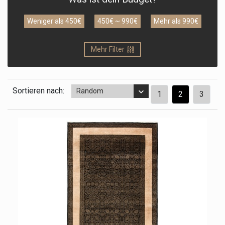
Weniger als 450€
450€ ~ 990€
Mehr als 990€
Mehr Filter
Sortieren nach:
Random
1
2
3