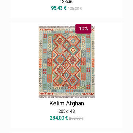
128x86
95,43 €
106,03 €
10%
Kelim Afghan
205x148
234,00 €
260,00 €