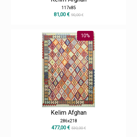
117x85
81,00 €
90,00 €
10%
Kelim Afghan
286x218
477,00 €
530,00 €