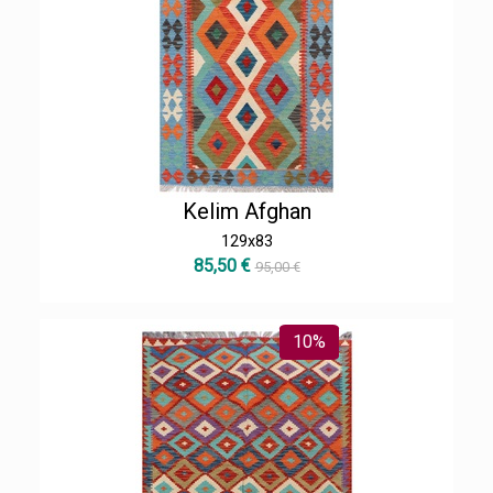
Kelim Afghan
129x83
85,50 €
95,00 €
10%