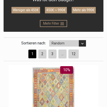
Weniger als 450€
450€ ~ 990€
Mehr als 990€
Mehr Filter
Sortieren nach:
Random
1
2
3
...
12
10%