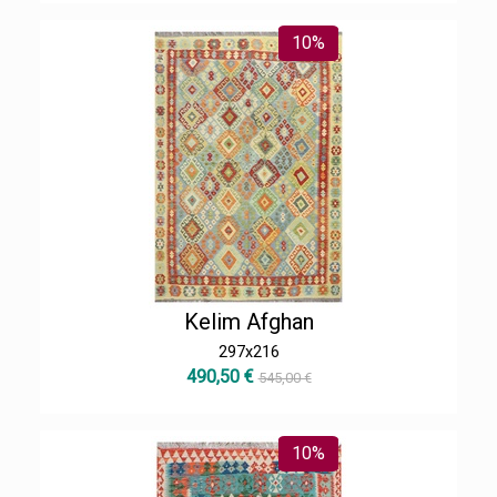
10%
Kelim Afghan
297x216
490,50 €
545,00 €
10%