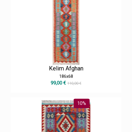
Kelim Afghan
186x68
99,00 €
110,00 €
10%