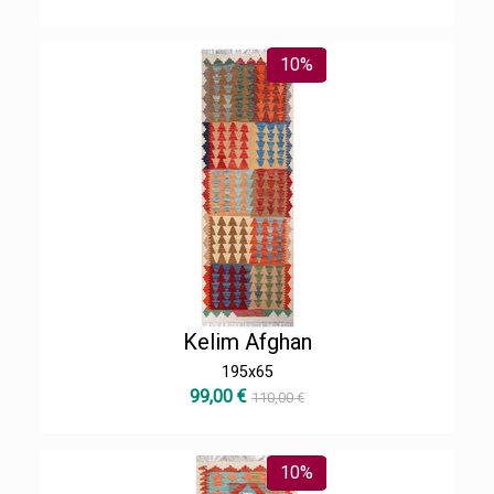
10%
Kelim Afghan
195x65
99,00 €
110,00 €
10%