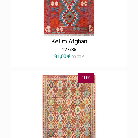
Kelim Afghan
127x85
81,00 €
90,00 €
10%