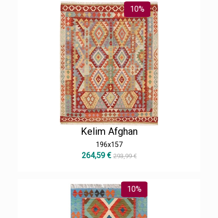
10%
Kelim Afghan
196x157
264,59 €
293,99 €
10%