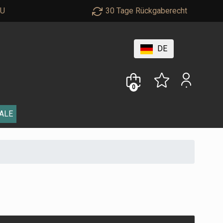
EU
30 Tage Rückgaberecht
DE
0
ALE