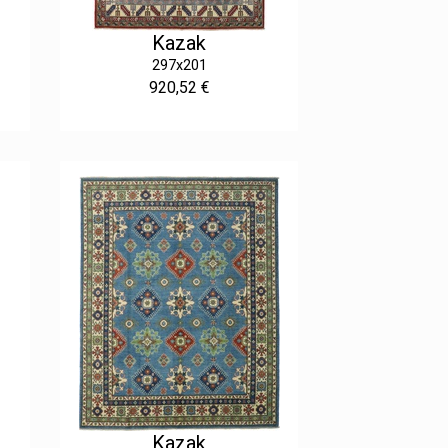
Kazak
297x201
920,52 €
Kazak