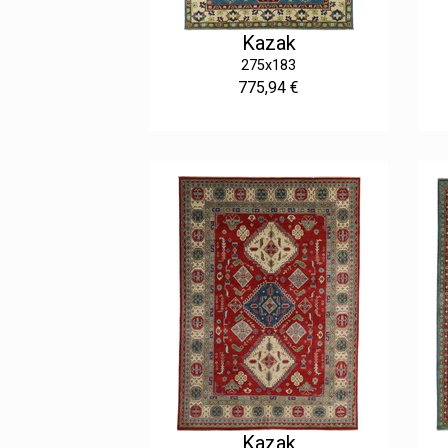
Kazak
275x183
775,94 €
Kazak