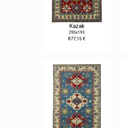
Kazak
295x193
877,15 €