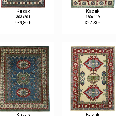
Kazak
Kazak
303x201
180x119
939,80 €
327,73 €
Kazak
Kazak