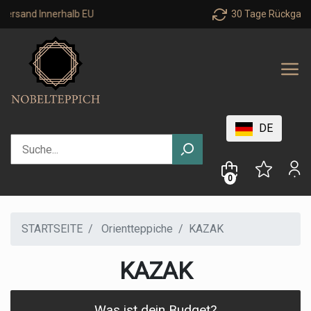
 Innerhalb EU
30 Tage Rückgaberecht
DE
0
STARTSEITE
Orientteppiche
KAZAK
KAZAK
Was ist dein Budget?