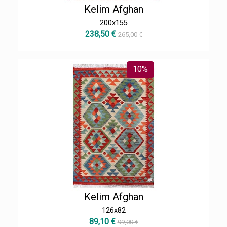
Kelim Afghan
200x155
238,50 €
265,00 €
10%
Kelim Afghan
126x82
89,10 €
99,00 €