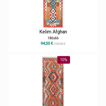
Kelim Afghan
186x66
94,50 €
105,00 €
10%