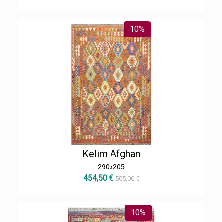
10%
Kelim Afghan
290x205
454,50 €
505,00 €
10%