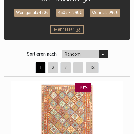
Weniger als 450€
450€ ~ 990€
Mehr als 990€
Mehr Filter
Sortieren nach:
Random
1
2
3
...
12
10%