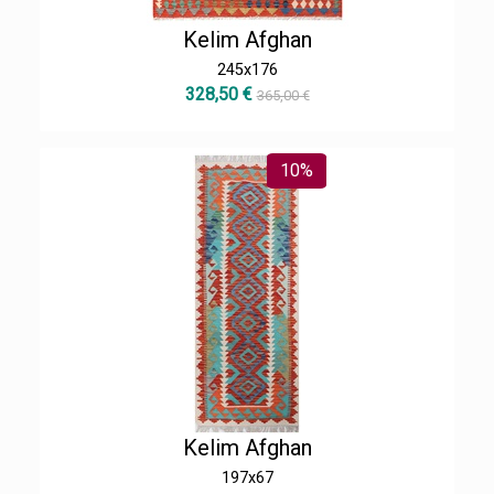
Kelim Afghan
245x176
328,50 €
365,00 €
10%
Kelim Afghan
197x67