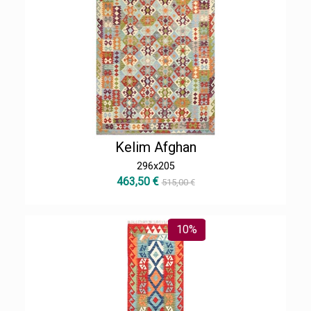
Kelim Afghan
296x205
463,50 €
515,00 €
10%