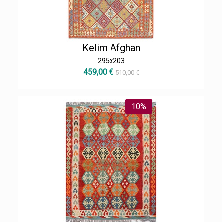
Kelim Afghan
295x203
459,00 €
510,00 €
10%