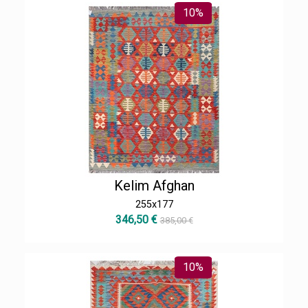
10%
Kelim Afghan
255x177
346,50 €
385,00 €
10%